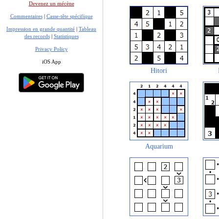
Devenez un mécène
Commentaires
|
Casse-tête spécifique
Impression en grande quantité
|
Tableau
des records
|
Statistiques
Privacy Policy
iOS App
Hitori
Aquarium