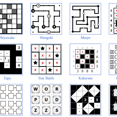
Heyawake
Shingoki
Masyu
Tapa
Star Battle
Kakurasu