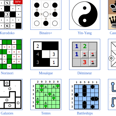
Kurodoko
Binairo+
Yin-Yang
Cass
Norinori
Mosaïque
Démineur
Galaxies
Tentes
Battleships