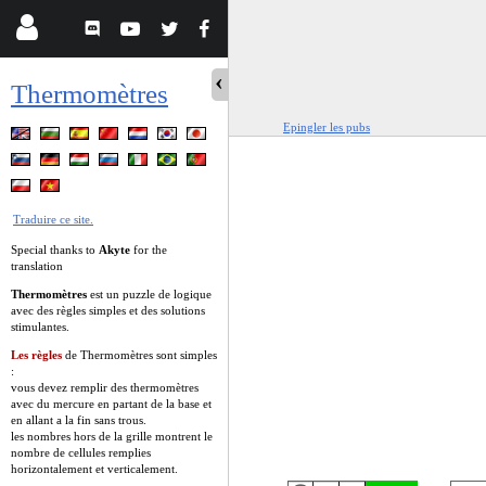
Thermomètres
Epingler les pubs
Traduire ce site.
Special thanks to
Akyte
for the
translation
Thermomètres
est un puzzle de logique
avec des règles simples et des solutions
stimulantes.
Les règles
de Thermomètres sont simples
:
vous devez remplir des thermomètres
avec du mercure en partant de la base et
en allant a la fin sans trous.
les nombres hors de la grille montrent le
nombre de cellules remplies
horizontalement et verticalement.