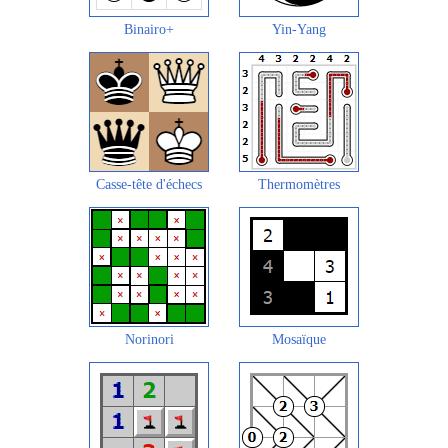
Binairo+
Yin-Yang
Casse-tête d'échecs
Thermomètres
Norinori
Mosaïque